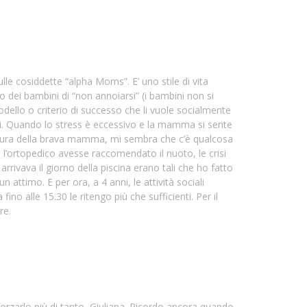
ulle cosiddette “alpha Moms”. E’ uno stile di vita
 dei bambini di “non annoiarsi” (i bambini non si
dello o criterio di successo che li vuole socialmente
. Quando lo stress è eccessivo e la mamma si sente
figura della brava mamma, mi sembra che c’è qualcosa
l’ortopedico avesse raccomendato il nuoto, le crisi
 arrivava il giorno della piscina erano tali che ho fatto
 attimo. E per ora, a 4 anni, le attività sociali
ino alle 15.30 le ritengo più che sufficienti. Per il
re.
orzarlo più di tanto, Giuliana. Ricordo ancora quando