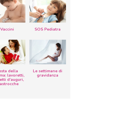
Vaccini
SOS Pediatra
esta della
Le settimane di
a: lavoretti,
gravidanza
etti d’auguri,
lastrocche