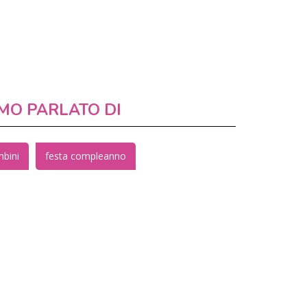
MO PARLATO DI
mbini
festa compleanno