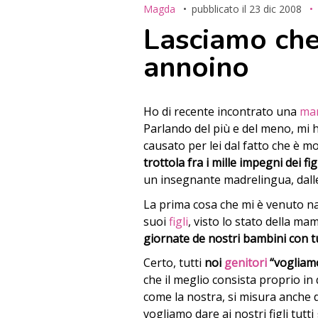
Magda
pubblicato il
23 dic 2008
Lasciamo che i
annoino
Ho di recente incontrato una
ma
Parlando del più e del meno, mi ha
causato per lei dal fatto che è 
trottola fra i mille impegni dei fig
un insegnante madrelingua, dalle
La prima cosa che mi è venuto na
suoi
figli
, visto lo stato della m
giornate de nostri bambini con tu
Certo, tutti
noi
genitori
“vogliamo
che il meglio consista proprio in 
come la nostra, si misura anche d
vogliamo dare ai nostri figli tutti