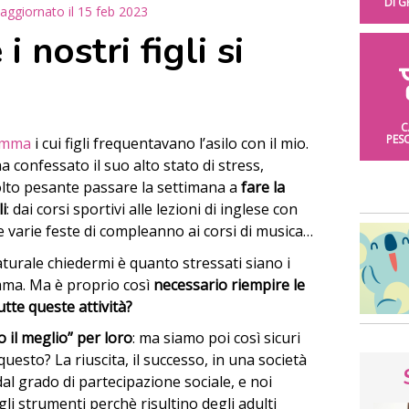
DI 
aggiornato il
15 feb 2023
 nostri figli si
C
PES
mma
i cui figli frequentavano l’asilo con il mio.
 confessato il suo alto stato di stress,
molto pesante passare la settimana a
fare la
li
: dai corsi sportivi alle lezioni di inglese con
 varie feste di compleanno ai corsi di musica…
turale chiedermi è quanto stressati siano i
amma. Ma è proprio così
necessario riempire le
tte queste attività?
 il meglio” per loro
: ma siamo poi così sicuri
questo? La riuscita, il successo, in una società
al grado di partecipazione sociale, e noi
 gli strumenti perchè risultino degli adulti