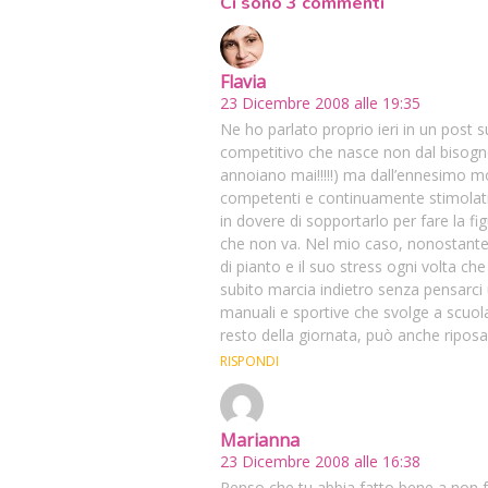
Ci sono 3 commenti
Flavia
23 Dicembre 2008 alle 19:35
Ne ho parlato proprio ieri in un post s
competitivo che nasce non dal bisogno
annoiano mai!!!!!) ma dall’ennesimo mo
competenti e continuamente stimolati
in dovere di sopportarlo per fare la 
che non va. Nel mio caso, nonostante 
di pianto e il suo stress ogni volta che
subito marcia indietro senza pensarci un
manuali e sportive che svolge a scuola f
resto della giornata, può anche riposa
RISPONDI
Marianna
23 Dicembre 2008 alle 16:38
Penso che tu abbia fatto bene a non f