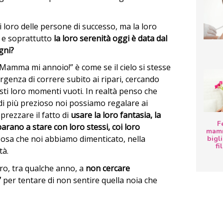
 loro delle persone di successo, ma la loro
, e soprattutto
la loro serenità oggi è data dal
gni?
Mamma mi annoio!” è come se il cielo si stesse
urgenza di correre subito ai ripari, cercando
ti loro momenti vuoti. In realtà penso che
di più prezioso noi possiamo regalare ai
prezzare il fatto di
usare la loro fantasia, la
F
arano a stare con loro stessi, coi loro
mamm
Cosa che noi abbiamo dimenticato, nella
bigli
fi
tà.
oro, tra qualche anno, a
non cercare
”
per tentare di non sentire quella noia che