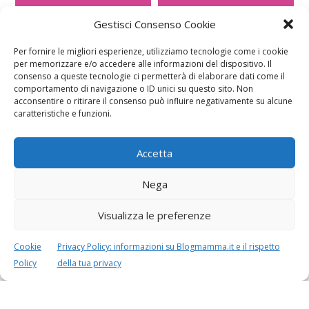
Gestisci Consenso Cookie
CALCOLO
CALCOLO
Per fornire le migliori esperienze, utilizziamo tecnologie come i cookie
PESO BAMBINO
PERIODO FERTILE
per memorizzare e/o accedere alle informazioni del dispositivo. Il
consenso a queste tecnologie ci permetterà di elaborare dati come il
comportamento di navigazione o ID unici su questo sito. Non
acconsentire o ritirare il consenso può influire negativamente su alcune
caratteristiche e funzioni.
Accetta
Nega
Visualizza le preferenze
Speciali in evidenza
Cookie
Privacy Policy: informazioni su Blogmamma.it e il rispetto
Policy
della tua privacy