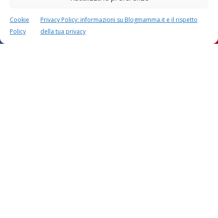
Cookie
Privacy Policy: informazioni su Blogmamma.it e il rispetto
Policy
della tua privacy
Questo sito usa Akismet per ridurre lo spam.
Scopri