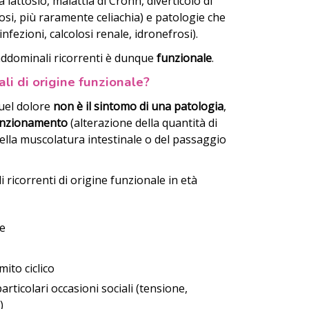
a lattosio, malattia di Crohn, diverticolo di
tosi, più raramente celiachia) e patologie che
infezioni, calcolosi renale, idronefrosi).
 addominali ricorrenti è dunque
funzionale
.
li di origine funzionale?
quel dolore
non è il sintomo di una patologia
,
funzionamento
(alterazione della quantità di
 della muscolatura intestinale o del passaggio
li ricorrenti di origine funzionale in età
le
ito ciclico
articolari occasioni sociali (tensione,
)