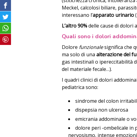
(stitichezza cronica, intolleranza 
Meckel, calcolosi biliare, parassi
interessano l’
apparato urinario
(
L’altro 90%
delle cause di dolori
Quali sono i dolori addomina
Dolore
funzionale
significa che 
ma solo di una
alterazione del 
gas intestinali o ipereccitabilità
del materiale fecale…).
I quadri clinici di dolori addomina
pediatrica sono:
sindrome del colon irritabi
dispepsia non ulcerosa
emicrania addominale o vom
dolore peri -ombelicale in p
nervosismo, intense emozioni