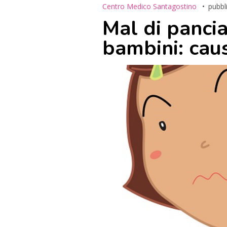
Centro Medico Santagostino
pubbl
Mal di pancia
bambini: cau