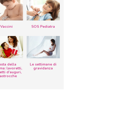
Vaccini
SOS Pediatra
esta della
Le settimane di
a: lavoretti,
gravidanza
etti d’auguri,
lastrocche