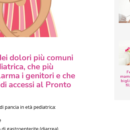
dei dolori più comuni
iatrica, che più
F
arma i genitori e che
mamm
bigli
i accessi al Pronto
fi
di pancia in età pediatrica:
e
di gastroenterite (diarrea)