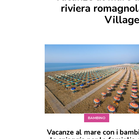
riviera romagnol
Village
BAMBINO
Vacanze al mare con i bambi