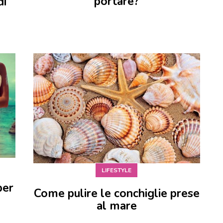
portare?
di
LIFESTYLE
per
Come pulire le conchiglie prese
e
al mare