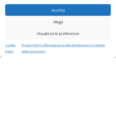
CALCOLO
CALCOLO
PESO BAMBINO
PERIODO FERTILE
Accetta
Nega
Visualizza le preferenze
Cookie
Privacy Policy: informazioni su Blogmamma.it e il rispetto
Policy
della tua privacy
Speciali in evidenza