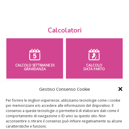
Calcolatori
CALCOLO SETTIMANE DI
CALCOLO
GRAVIDANZA
DATA PARTO
Gestisci Consenso Cookie
Per fornire le migliori esperienze, utilizziamo tecnologie come i cookie
per memorizzare e/o accedere alle informazioni del dispositivo. Il
CALCOLO
CALCOLO
consenso a queste tecnologie ci permetterà di elaborare dati come il
PESO BAMBINO
PERIODO FERTILE
comportamento di navigazione o ID unici su questo sito. Non
acconsentire o ritirare il consenso può influire negativamente su alcune
caratteristiche e funzioni.