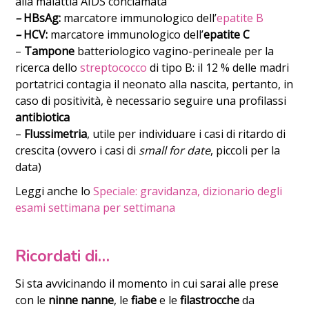
alla malattia AIDS conclamata
–
HBsAg:
marcatore immunologico dell’
epatite B
–
HCV:
marcatore immunologico dell’
epatite C
–
Tampone
batteriologico vagino-perineale per la
ricerca dello
streptococco
di tipo B: il 12 % delle madri
portatrici contagia il neonato alla nascita, pertanto, in
caso di positività, è necessario seguire una profilassi
antibiotica
–
Flussimetria
, utile per individuare i casi di ritardo di
crescita (ovvero i casi di
small for date
, piccoli per la
data)
Leggi anche lo
Speciale: gravidanza, dizionario degli
esami settimana per settimana
Ricordati di…
Si sta avvicinando il momento in cui sarai alle prese
con le
ninne nanne
, le
fiabe
e le
filastrocche
da